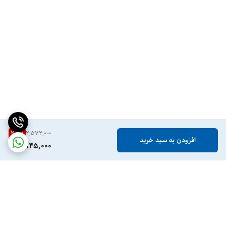
28
%
2,572,000
افزودن به سبد خرید
1,845,000