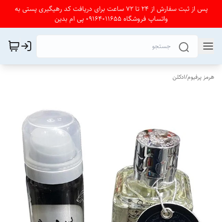
پس از ثبت سفارش از 24 تا 72 ساعت برای دریافت کد رهیگیری پستی به
واتساپ فروشگاه 09164011655 پی ام بدین
هرمز پرفیوم
/
ادکلن