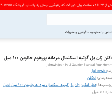
شگاه 09164011655 پی ام بدین
ماس با ما
درباره ما
قوانین و مقررات
کلن ژان پل گوتیه اسکندال مردانه پور‌هوم جانوین ۱۰۰ میل
johnwin Jean Paul Gaultier Scandal Pour Hom
ند:
Johnwin
ته‌بندی
:
ادکلن
چسب‌ها :
عطر ادکلن ژان پل گوتیه اسکندال مردانه جانوین ۱۰۰ میل اصل
دازه
:
۱۰۰ میل