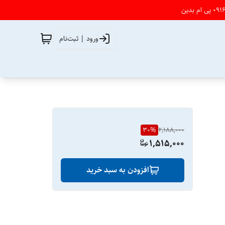
ورود | ثبت‌نام
30
%
2,188,000
1,515,000
افزودن به سبد خرید