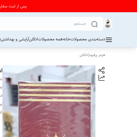
پس از ثبت سفارش از 24 تا 72 ساعت برای دریافت کد رهیگیری پستی به واتساپ فرو
دسته‌بندی محصولات
خانه
همه محصولات
ادکلن
آرایشی و بهداشتی
ت
هرمز پرفیوم
/
ادکلن
اد
me
بر
دس
بر
ان