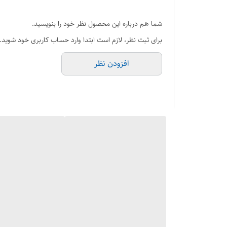
رایحه پایه: خس خس
حجم
شما هم درباره این محصول نظر خود را بنویسید.
100میل
برای ثبت نظر، لازم است ابتدا وارد حساب کاربری خود شوید.
برند
افزودن نظر
جانوین
کشور مبداء
امارات
طبع
گرم
گروه بویایی
شرقی چوبی
جنسیت
مردانه