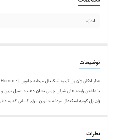
اندازه
توضیحات
عطر ادکلن ژان پل گوتیه اسکندال مردانه جانوین |johnwin Jean Paul Gaultier Scandal Pour Homme
با داشتن رایحه های شرقی چوبی نشان دهنده اصیل ترین و ناب 
ژان پل گوتیه اسکندال مردانه جانوین برای کسانی که به عط
انرژی زیادی به ارمغان می آورد. شما با این عطر می توانید 
رایحه اولیه: سالویا اسکلاریا، پرتقال ماندارین
رایحه میانی: کارامل، دانه تونکا
نظرات