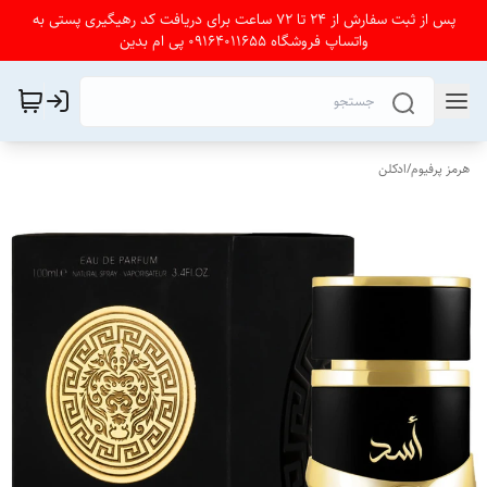
پس از ثبت سفارش از 24 تا 72 ساعت برای دریافت کد رهیگیری پستی به
واتساپ فروشگاه 09164011655 پی ام بدین
هرمز پرفیوم
/
ادکلن