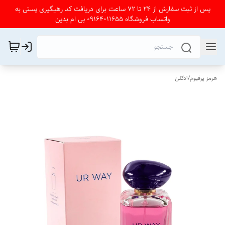
پس از ثبت سفارش از 24 تا 72 ساعت برای دریافت کد رهیگیری پستی به
واتساپ فروشگاه 09164011655 پی ام بدین
هرمز پرفیوم
/
ادکلن