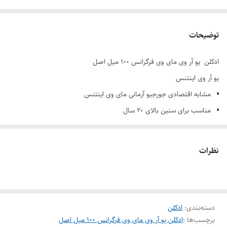
توضیحات
ادکلن یو آر وی مای وی فرگرانس ۱۰۰ میل اصل
یو آر وی اینتنس
مشابه اقتصادی جورجیو آرمانی مای وی اینتنس
مناسب برای سنین بالای 20 سال
مناسب برای استفاده چهار فصل
ادو پرفیوم
نظرات
ماندگاری خوب
پخش بو خوب
برند: Fragrance World
دسته‌بندی
:
جنسیت: زنانه
ادکلن
برچسب‌ها :
ادکلن یو آر وی مای وی فرگرانس ۱۰۰ میل اصل
رایحه: شیرین, معتدل