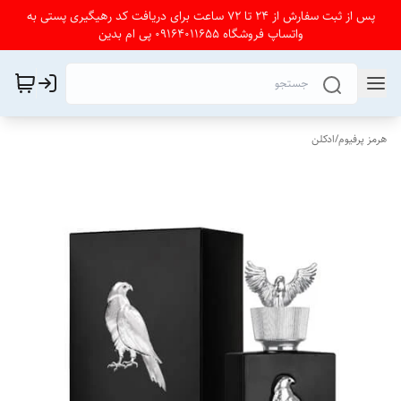
پس از ثبت سفارش از 24 تا 72 ساعت برای دریافت کد رهیگیری پستی به
واتساپ فروشگاه 09164011655 پی ام بدین
هرمز پرفیوم
/
ادکلن