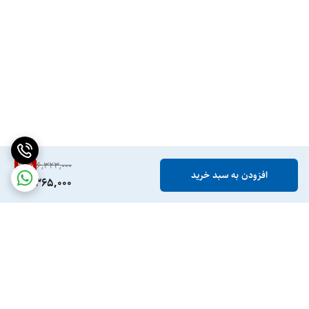
30
%
6,323,000
افزودن به سبد خرید
4,365,000