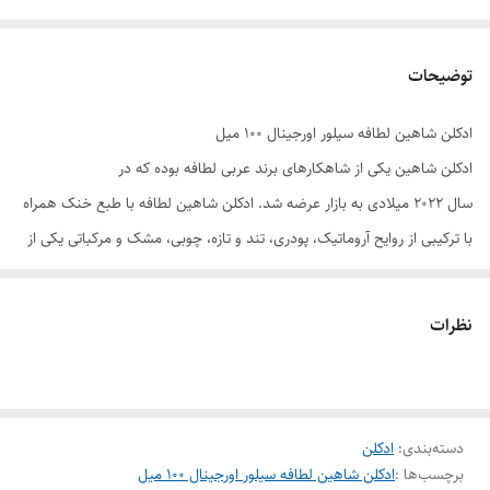
توضیحات
ادکلن شاهین لطافه سیلور اورجینال ۱۰۰ میل
ادکلن شاهین یکی از شاهکارهای برند عربی لطافه بوده که در
سال 2022 میلادی به بازار عرضه شد. ادکلن شاهین لطافه با طبع خنک همراه
با ترکیبی از روایح آروماتیک، پودری، تند و تازه، چوبی، مشک و مرکباتی یکی از
بهترین گزینه‌ها برای استفاده از آن در تمامی فصول سال می‌باشد. ناگفته نماند
این ادکلن با حجم 100 میلی‌لیتری، غلظتی از نوع ادو پرفیوم دارد که با توجه به
نظرات
غلظت آن می‌تواند پخش بوی زیادی داشته باشد.
توضیحات تکمیلی
دسته‌بندی
:
ادکلن
برند
لطافه
برچسب‌ها :
ادکلن شاهین لطافه سیلور اورجینال ۱۰۰ میل
حجم
100 میلی لیتر