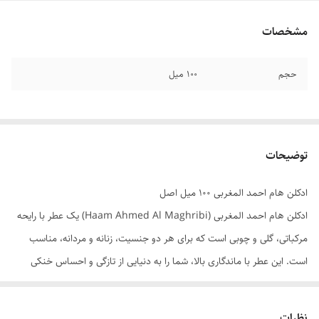
مشخصات
حجم
۱۰۰ میل
توضیحات
ادکلن هام احمد المغربی ۱۰۰ میل اصل
ادکلن هام احمد المغربی (Haam Ahmed Al Maghribi) یک عطر با رایحه
مرکباتی، گلی و چوبی است که برای هر دو جنسیت، زنانه و مردانه، مناسب
است. این عطر با ماندگاری بالا، شما را به دنیایی از تازگی و احساس خنکی
می‌برد. برند این ادکلن احمد المغربی (Ahmed Al Maghribi) است و از
کشور امارات متحده عربی (UAE) به بازار عرضه می‌شود. این عطر با ترکیب
نظرات