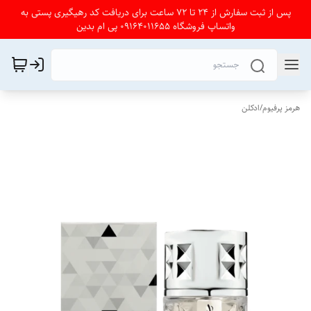
پس از ثبت سفارش از 24 تا 72 ساعت برای دریافت کد رهیگیری پستی به
واتساپ فروشگاه 09164011655 پی ام بدین
هرمز پرفیوم
/
ادکلن