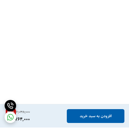
37
%
6,038,000
افزودن به سبد خرید
3,764,000