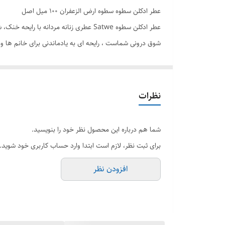
عطر ادکلن سطوه سطوه ارض الزعفران ۱۰۰ میل اصل
عطر ادکلن سطوه Satwe عطری زنانه مرد
شوق درونی شماست ، رایحه ای به یادماندنی برای خانم ها و آ
است . شما می توانید عطر ادکلن سطوه ارض الزعفران را به
کمترین زمان ممکن برای شما ارسال گردد.
نظرات
برند : ارض الزعفران
حجم : 100 میل
شما هم درباره این محصول نظر خود را بنویسید.
جنسیت : مردانه زنانه
برای ثبت نظر، لازم است ابتدا وارد حساب کاربری خود شوید.
رایحه : خنک و شیرین کمی تلخ
افزودن نظر
گروه بویایی : شرقی
فصل : تمام فصول
کشور سازنده : امارات