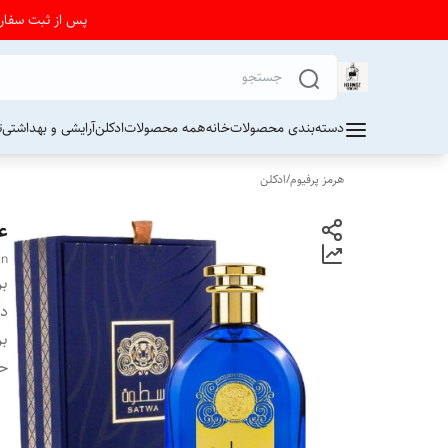
پس از ثبت سفارش از 24 تا 72 ساعت برای دریافت کد رهیگیری پستی به واتساپ فرو
دسته‌بندی محصولات
خانه
همه محصولات
ادکلن
آرایشی و بهداشتی
ت
هرمز پرفیوم
/
ادکلن
عط
an
بر
دس
بر
ح