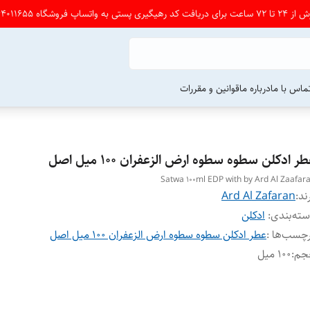
شگاه 09164011655 پی ام بدین
ماس با ما
درباره ما
قوانین و مقررات
ر ادکلن سطوه سطوه ارض الزعفران ۱۰۰ میل اصل
Satwa 100ml EDP with by Ard Al Zaafar
ند:
Ard Al Zafaran
ته‌بندی
:
ادکلن
چسب‌ها :
عطر ادکلن سطوه سطوه ارض الزعفران ۱۰۰ میل اصل
جم
:
۱۰۰ میل