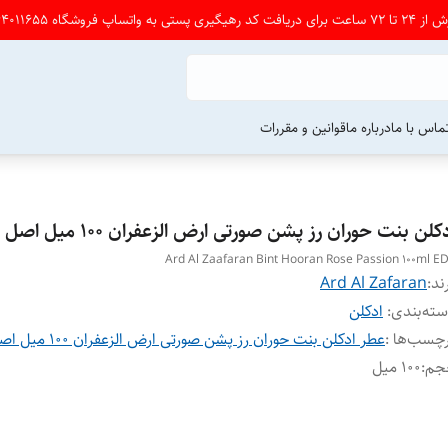
شگاه 09164011655 پی ام بدین
ماس با ما
درباره ما
قوانین و مقررات
کلن بنت حوران رز پشن صورتی ارض الزعفران ۱۰۰ میل اصل
Ard Al Zaafaran Bint Hooran Rose Passion 100ml E
ند:
Ard Al Zafaran
ته‌بندی
:
ادکلن
چسب‌ها :
عطر ادکلن بنت حوران رز پشن صورتی ارض الزعفران ۱۰۰ میل اصل
جم
:
۱۰۰ میل