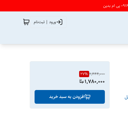
ورود | ثبت‌نام
27
%
2,444,000
1,780,000
افزودن به سبد خرید