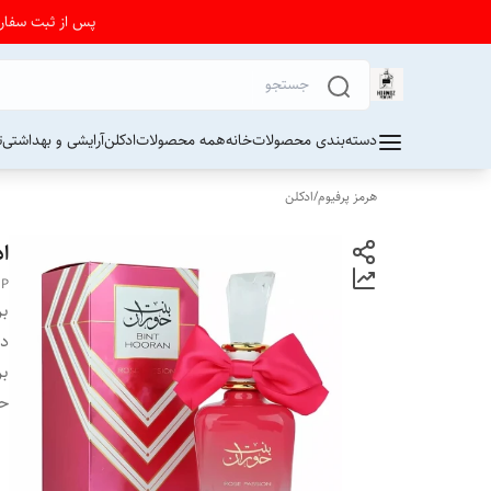
پس از ثبت سفارش از 24 تا 72 ساعت برای دریافت کد رهیگیری پستی به واتساپ فرو
دسته‌بندی محصولات
خانه
همه محصولات
ادکلن
آرایشی و بهداشتی
ت
هرمز پرفیوم
/
ادکلن
اد
DP
بر
دس
بر
ح