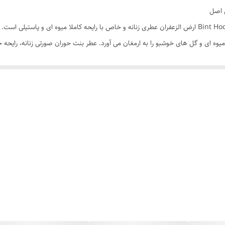
عطر ادکلن بنت حوران رز پشن صورتی Bint Hooran Rose Passion ارض الزعفران عطری زنانه و خاص با رایحه کام
میوه ای و گل های خوشبو را به ارمغان می آورد. عطر بنت حوران صورتی زنانه، رایحه
ا طراحی حرفه ای.