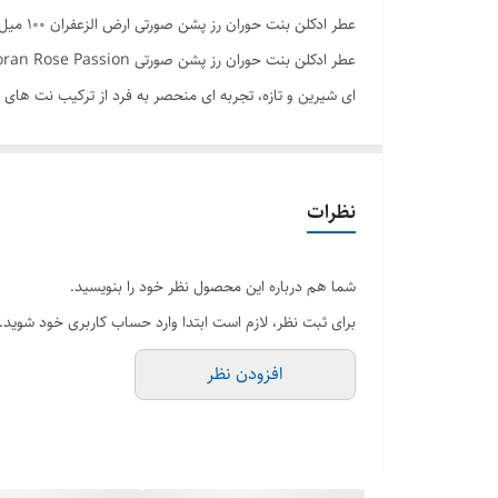
عطر ادکلن بنت حوران رز پشن صورتی ارض الزعفران ۱۰۰ میل اصل
ای شیرین و تازه، تجربه ای منحصر به فرد از ترکیب نت های 
ارمغان می آورد. رایحه ای با کیفیت در یک باتل بسیار زیبا، ب
برند ارض الزعفران
نظرات
حجم 100میل
جنسیت زنانه
شما هم درباره این محصول نظر خود را بنویسید.
رایحه ملایم و شیرین و پاستیلی
برای ثبت نظر، لازم است ابتدا وارد حساب کاربری خود شوید.
فصل تمام فصول
افزودن نظر
کشور سازنده امارات