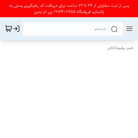
پس از ثبت سفارش از 24 تا 72 ساعت برای دریافت کد رهیگیری پستی به
واتساپ فروشگاه 09164011655 پی ام بدین
هرمز پرفیوم
/
ادکلن