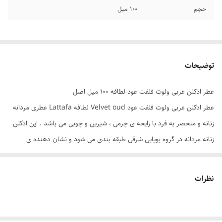
حجم
۱۰۰ میل
توضیحات
عطر ادکلن عربی ولوت فلفت عود لطافه ۱۰۰ میل اصل
عطر ادکلن عربی ولوت فلفت عود Velvet oud لطافه Lattafa عطری مردانه
زنانه و منحصر به فرد با رایحه ی چرمی ، شیرین و چوبی می باشد . این ادکلن
زنانه مردانه در گروه بویایی شرقی طبقه بندی می شود و نشان دهنده ی
شخصیتی قوی شماست . عطر ولوت عود ماندگاری و پخش بوی بالایی دارد و
استفاده از این عطر خاص شما را در یاد دیگران ماندگار می کند. انواع عطر
نظرات
ادکلن های شرکت لطافه و سایر ادکلن های عربی را می توانید در سایت هرمز
پرفیوم تخصصی ترین فروشگاه آنلاین عطر ادکلن به صورت عمده و تک و با
قیمت باور نکردنی و قیمت عمده سفارش دهید تا در کوتاه ترین زمان ممکن