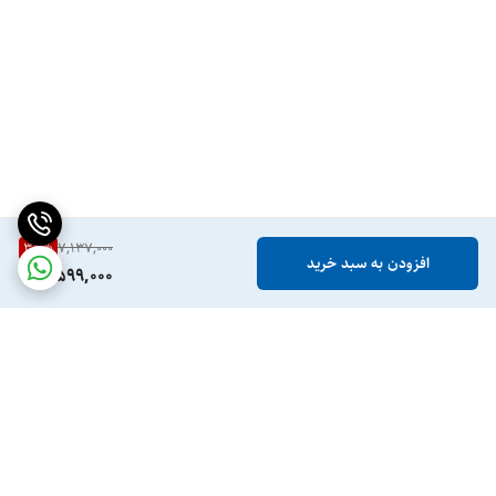
35
%
7,137,000
افزودن به سبد خرید
4,599,000