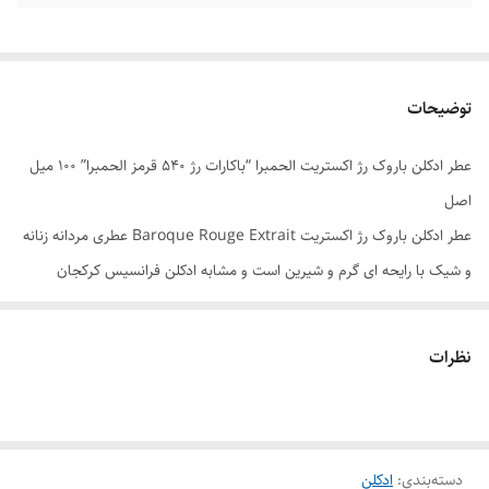
توضیحات
عطر ادکلن باروک رژ اکستریت الحمبرا “باکارات رژ 540 قرمز الحمبرا” ۱۰۰ میل
اصل
عطر ادکلن باروک رژ اکستریت Baroque Rouge Extrait عطری مردانه زنانه
و شیک با رایحه ای گرم و شیرین است و مشابه ادکلن فرانسیس کرکجان
باکارات رژ 540 اکستریت می باشد. عطر باروک رژ درگروه بویایی چوبی، مشکی
و گلی قرار دارد و با ماندگاری و پخش بوی بسیار بالا مناسب برای فصول
نظرات
سردسال می باشد. این ادکلن به گونه ای طراحی شده که به صورت مشترک
بین خانم ها و آقایان مورد استفاده قرار می گیرد. شما عزیزان برای خرید عطر
ادکلن باروک رژ اکستریت از مرکز پخش ادکلن های شرکت الحمبرا می توانید در
دسته‌بندی
:
ادکلن
سایت هرمز پرفیوم تخصصی ترین سایت فروش عطر ادکلن در کمترین زمان