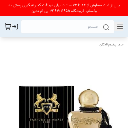
پس از ثبت سفارش از 24 تا 72 ساعت برای دریافت کد رهیگیری پستی به
واتساپ فروشگاه 09164011655 پی ام بدین
هرمز پرفیوم
/
ادکلن