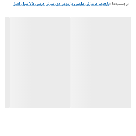
برچسب‌ها :
پارفومز د مارلی دارسی پارفومز دی مارلی درسی 75 میل اصل
نوع عطر
ادو پرفیوم
برند
پارفومز د مارلی
طبع
معتدل
سال عرضه
2014
گروه بویایی
رایحه های گلی
کشور مبدأ
فرانسه
مناسب برای
بانوان
اسانس اولیه
پرتقال، لیمو ترش، مرکبات
اسانس میانی
رز ، یاس
اسانس پایه
مشک ، نعناع هندی ، روایح چوبی، آبنبات