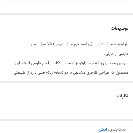
توضیحات
پارفومز د مارلی دارسی (پارفومز دی مارلی درسی) 75 میل اصل
دارسی از مارلی.
سومین محصول زنانه برند پارفومز د مارلی ادکلنی با نام دارسی است. این
محصول که طراحی ظاهری مشابهی با دو نسخه زنانه قبلی دارد از طبیعتی
معتدل و چهارفصل برخوردار است.
عطری آرام و احساسی با ترکیب نت های مرکبات ، شیرین گلی که با پرز های
نظرات
مشک سفید پوشانده شده اند . عطری بر پایه نعنا هندی که با آن به اعماق
سفر خواهید کرد .
این محصول سال 2014 خانه ادکلن سازی پارفومز د مارلی را با
دسته‌بندی
:
ادکلن
معرفی عطرافشان برای خود خاطره انگیز نمایید.