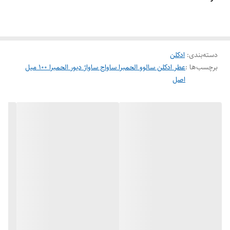
خنک گزینه بسیار مناسبی می باشد. شما عزیزان برای خرید عطر ادکلن مردانه
سالوو از مرکز فروش و پخش
ادکلن های الحمبرا
می توانید سفارش خود را به
صورت تکی و عمده در سایت هرمز پرفیوم تخصصی ترین سایت فروش عطر
دسته‌بندی
:
ادکلن
ادکلن در کمترین زمان ثبت کنید.
برچسب‌ها :
عطر ادکلن سالوو الحمبرا ساواج ساواژ دیور الحمبرا ۱۰۰ میل
اصل
برند الحمبرا
حجم 100 میل
جنسیت مردانه
رایحه خنک و تند
مشابه دیور ساواج -ساواژساوج
فصل فصول خنک
کشور سازنده امارات