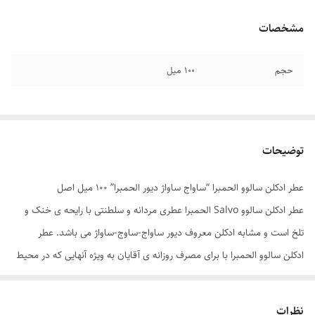
مشخصات
حجم
۱۰۰ میل
توضیحات
عطر ادکلن سالوو الحمبرا “ساواج ساواژ دیور الحمبرا” ۱۰۰ میل اصل
عطر ادکلن سالوو Salvo الحمبرا عطری مردانه و سلطنتی با رایحه ی خنک و
تلخ است و مشابه ادکلن معروف دیور ساواج-ساوج-ساواژ می باشد. عطر
ادکلن سالوو الحمبرا با برای مصرف روزانه ی آقایان به ویژه آنهایی که در محیط
کاری شلوغ و پر رفت و آمد قرار دارند بسیار مناسب می باشد همچنین دارای
قدرت پخش بو و ماندگاری بالایی می باشد و برای استفاده در فصول گرم و
نظرات