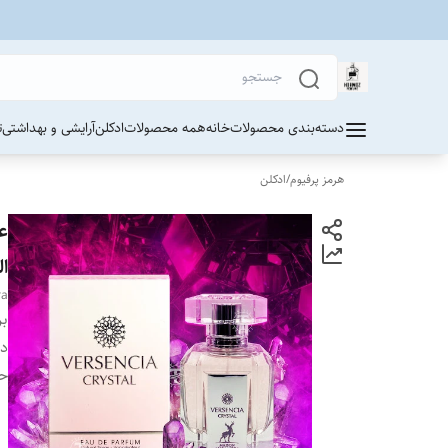
دسته‌بندی محصولات
خانه
همه محصولات
ادکلن
آرایشی و بهداشتی
ت
هرمز پرفیوم
/
ادکلن
ع
الح
ra
بر
دس
ح