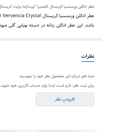
عطر ادکلن ورسنسیا کریستال الحمبرا “ورساچه برایت کریستال صورتی ال
عطر ادکلن ورسنسیا کریستال
Versencia Crystal الحمبرا
باشد. این عطر ادکلن زنانه در دسته بویایی گلی میوه
استفاده می کنند و آن را دوست دارند. قیمت خرید
الحمبرا در ایران و مرکز پخش عمده و تک عطر ادکلن 
نظرات
برند : الحمبرا
حجم : 100میل
شما هم درباره این محصول نظر خود را بنویسید.
جنسیت : زنانه
برای ثبت نظر، لازم است ابتدا وارد حساب کاربری خود شوید.
رایحه : ملایم و شیرین
افزودن نظر
مشابه : عطر ورساچه برایت کریستال صورتی
فصل : فصول گرم
کشورسازنده : امارات