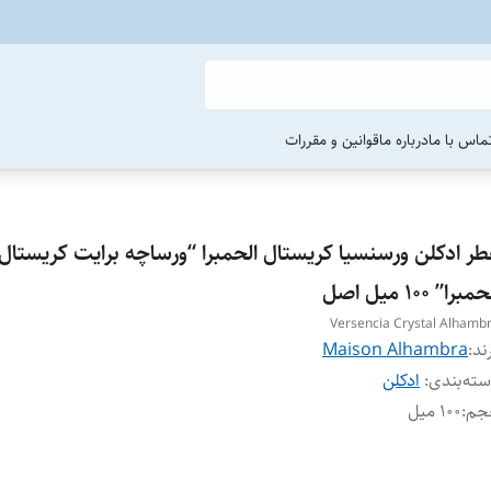
ماس با ما
درباره ما
قوانین و مقررات
طر ادکلن ورسنسیا کریستال الحمبرا “ورساچه برایت کریستال
مبرا” 100 میل اصل
Versencia Crystal Alhamb
ند:
Maison Alhambra
ته‌بندی
:
ادکلن
جم
:
100 میل