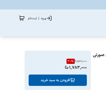
ورود | ثبت‌نام
 صورتی
30
%
2,561,000
1,783,000
افزودن به سبد خرید