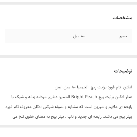
مشخصات
حجم
۸۰ میل
توضیحات
ادکلن تام فورد برایت پیچ الحمبرا ۸۰ میل اصل
عطر ادکلن برایت پیچ Bright Peach الحمبرا عطری مردانه زنانه و شیک با
رایحه ای ملایم و شیرین است که مشابه و نمونه شرکتی ادکلن معروف تام فورد
بیتر پیچ می باشد. رایحه ای جدید و ناب . بیتر پیچ به معنای هلوی تلخ می
باشد. بیتر پیچ الحمبرا یک عطر لوکس است که رایحه ای کاملا طبیعی و البته
متفاوت دارد. قطعا زمانی که این عطر را پاف کنید، هم خودتان هم اطرافیان