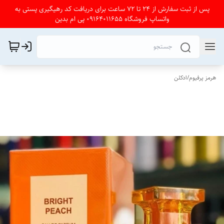
پس از ثبت سفارش از 24 تا 72 ساعت برای دریافت کد رهیگیری پستی به
واتساپ فروشگاه 09164011655 پی ام بدین
هرمز پرفیوم
/
ادکلن