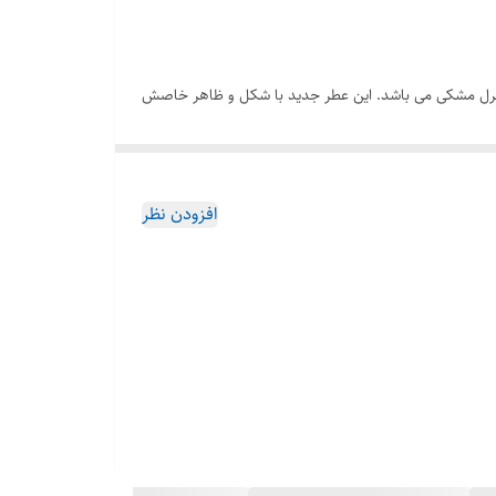
لینا هررا گودگرل مشکی می باشد. این عطر جدید با شکل و ظاهر خاصش
تشخیص داد که کاملا مناسب خانم های جوان استو هر بانویی با دیدن آن متحیر می شود. عطر بد فمه B A D Femme یک عطر زنانه خاص با طراحی متفاوت از شرکت الحمبرا است. این
 های شرکت الحمبرا
را می توانید به صورت عمده و تک با
افزودن نظر