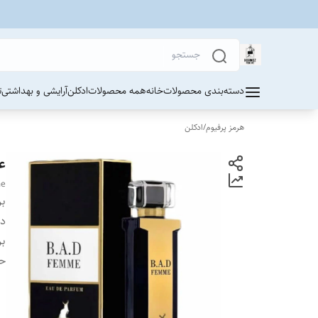
دسته‌بندی محصولات
خانه
همه محصولات
ادکلن
آرایشی و بهداشتی
ت
هرمز پرفیوم
/
ادکلن
عط
me
بر
دس
بر
ح