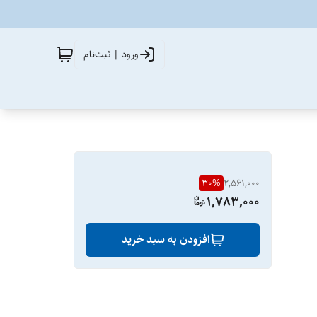
ورود | ثبت‌نام
30
%
2,561,000
1,783,000
افزودن به سبد خرید