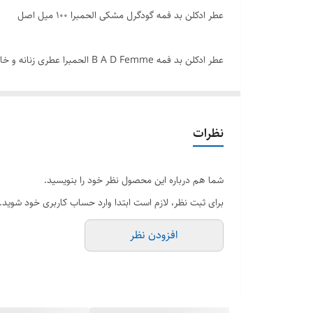
عطر ادکلن بد فمه گودگرل مشکی الحمبرا ۱۰۰ میل اصل
عطر ادکلن بد فمه A D Femme
عطر ادکلن زنانه با توجه به رایحه های شیرینی که دارد یک
بهترین قیمت از فروشگاه هرمز پرفیوم مرکز پخش ادکلن های 
نظرات
برند الحمبرا
شما هم درباره این محصول نظر خود را بنویسید.
حجم 100میل
برای ثبت نظر، لازم است ابتدا وارد حساب کاربری خود شوید.
جنسیت زنانه
افزودن نظر
رایحه گرم وشیرین کمی تلخ
مشابه عطر کارولینا هررا گودگرل مشکی
فصل فصول سرد
کشور سازنده امارات