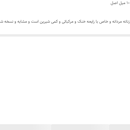
آزور Jean Lowe Azure الحمبرا عطری زنانه مردانه و خاص با رایحه خنک و مرکباتی و کمی شیرین است و م
ر خلاف عطرهای خنک که ماندگاری کمی دارند، این عطر ماندگاری و پخش بسیار خوب
در اختیار شما قرار می دهد.