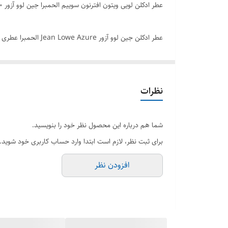
عطر ادکلن لویی ویتون افترنون سوییم الحمبرا جین لوو آزور ۱۰۰ میل اصل
عطر ادکلن جین لوو 
طراحی بی نظیر این عطر هر مخاطبی را جذب خودش می کند. ب
ادکلن در خدمت شماست و محصولات را با ضامنت اصالت کالا 
نظرات
برند الحمبرا
شما هم درباره این محصول نظر خود را بنویسید.
حجم 100 میل
برای ثبت نظر، لازم است ابتدا وارد حساب کاربری خود شوید.
رایحه خنک، مرکباتی و کمی شیرین
افزودن نظر
جنسیت مردانه زنانه
مشابه عطر لویی ویتون افترنون سوییم
فصل تمام فصول
شرکت سازنده امارات