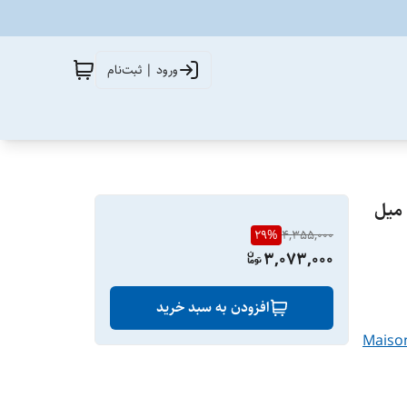
ورود | ثبت‌نام
عطر ادکلن لویی ویتون افترنون سوییم الحمبرا جین لوو آزور ۱۰۰ میل
29
%
4,355,000
3,073,000
افزودن به سبد خرید
Maiso