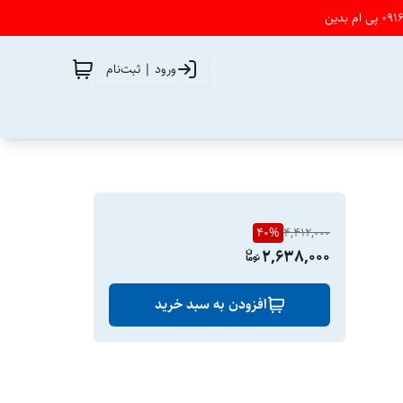
ورود | ثبت‌نام
40
%
4,412,000
2,638,000
افزودن به سبد خرید