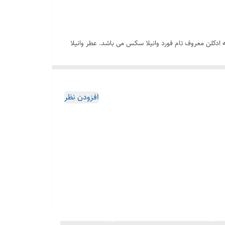
خه ادکلن معروف تام فورد وانیلا سکس می باشد. عطر وانیلا
 در نت های میانی و پایانی خود، نت های وانیلی دارد. نت
ده آل برای افرادی است که به دنبال تجربه ای متفاوت و متمایز
ی شماست. بهترین ها را با بهترین قیمت از رویال پرفیوم
افزودن نظر