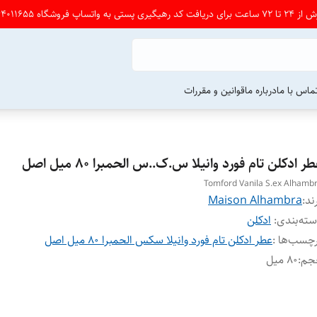
شگاه 09164011655 پی ام بدین
ماس با ما
درباره ما
قوانین و مقررات
ر ادکلن تام فورد وانیلا س.ک..س الحمبرا ۸۰ میل اصل
Tomford Vanila S.ex Alhamb
ند:
Maison Alhambra
ته‌بندی
:
ادکلن
چسب‌ها :
عطر ادکلن تام فورد وانیلا سکس الحمبرا ۸۰ میل اصل
جم
:
۸۰ میل