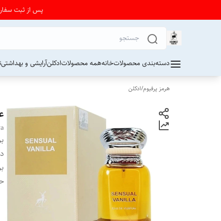
پس از ثبت سفارش از 24 تا 72 ساعت برای دریافت کد رهیگیری پستی به واتساپ فرو
دسته‌بندی محصولات
خانه
همه محصولات
ادکلن
آرایشی و بهداشتی
ت
هرمز پرفیوم
/
ادکلن
عط
ra
بر
دس
بر
ح