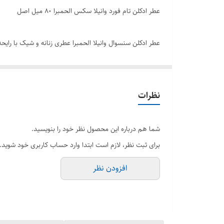
عطر ادکلن تام فورد وانیلا سکس الحمبرا ۸۰ میل اصل
عطر ادکلن سنسوال وانیلا الحمبرا عطری زنانه و شیک با رایحه
سکس جدید است . عطری است کهربا وانیلی، زنانه مردانه . عطر
Vanilla Sex سمفونی نت های وانیلی است . این شاه
در دنیای عطرها هستند. اگر به دنبال عطری با رایحه گرم و ش
نظرات
تهیه کنید.
شما هم درباره این محصول نظر خود را بنویسید.
برند الحمبرا
برای ثبت نظر، لازم است ابتدا وارد حساب کاربری خود شوید.
حجم 80 میل
افزودن نظر
رایحه گرم و شیرین و کمی تند
مشابه تام فورد وانیلا سکس
جنسیت مردانه زنانه
فصل تمام فصول