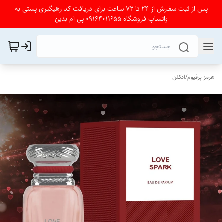
پس از ثبت سفارش از 24 تا 72 ساعت برای دریافت کد رهیگیری پستی به
واتساپ فروشگاه 09164011655 پی ام بدین
هرمز پرفیوم
/
ادکلن