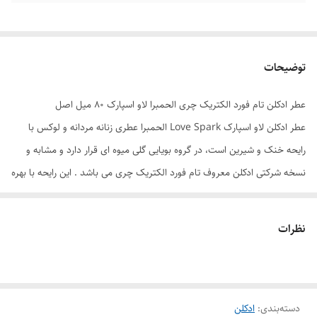
توضیحات
عطر ادکلن تام فورد الکتریک چری الحمبرا لاو اسپارک ۸۰ میل اصل
عطر ادکلن لاو اسپارک Love Spark الحمبرا عطری زنانه مردانه و لوکس با
رایحه خنک و شیرین است، در گروه بویایی گلی میوه ای قرار دارد و مشابه و
نسخه شرکتی ادکلن معروف تام فورد الکتریک چری می باشد . این رایحه با بهره
گرفتن از نت هایی مانند گیلاس، گل یاس و نوعی رایحه عنبر دار که کمی هم
میوه ای است؛ بیشتر مناسب خانم ها می باشد. ادکلن تام فورد الکتریک چری
نظرات
برند الحمبرا عطری خنک، شیرین، اغوا کننده و رمز آلود و فوق العاده جذاب
است . شا می توانید این عطر زنانه مردانه را با ضمانت اصالت کالا از فروشگاه
هرمز پرفیوم با بهترین قیمت تهیه کنید. در صورت داشتن افتخار فروش
دسته‌بندی
:
ادکلن
محصولی به شما، آن را در کمترین زمان ممکن در اختیار شما قرار می دهیم .