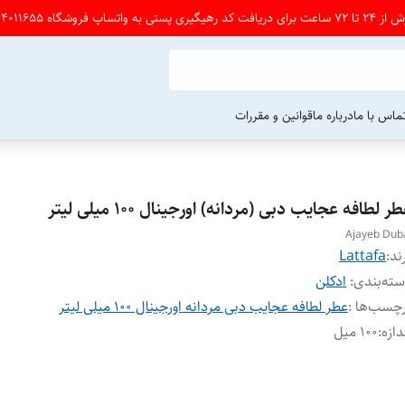
شگاه 09164011655 پی ام بدین
ماس با ما
درباره ما
قوانین و مقررات
ر لطافه عجایب دبی (مردانه) اورجینال ۱۰۰ میلی لیتر
Ajayeb Dub
ند:
Lattafa
ته‌بندی
:
ادکلن
چسب‌ها :
عطر لطافه عجایب دبی مردانه اورجینال ۱۰۰ میلی لیتر
دازه
:
۱۰۰ میل