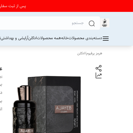
پس از ثبت سفارش از 24 تا 72 ساعت برای دریافت کد رهیگیری پستی به واتساپ فرو
دسته‌بندی محصولات
خانه
همه محصولات
ادکلن
آرایشی و بهداشتی
ت
هرمز پرفیوم
/
ادکلن
عط
ai
بر
دس
بر
ان