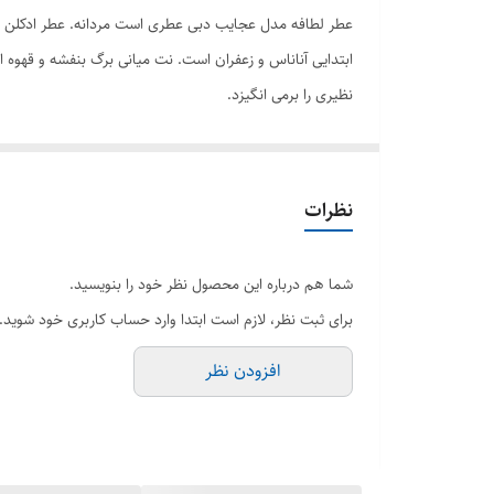
ابتدایی آناناس و زعفران است. نت میانی برگ بنفشه و قهوه
نظیری را برمی انگیزد.
نت آغازی ادکلن Ajayeb Dubai با 
عطر قهوه عربیکا با رایحه‌ای گرم و دلنشین ، تجربه‌ ای لطیف 
نظرات
صندل و وانیل حسی از ثبات و پایداری را به ما می‌دهد. عطر
و توازن این ادکلن کمک می‌کند.
شما هم درباره این محصول نظر خود را بنویسید.
نت ابتدایی: زعفران، آناناس
برای ثبت نظر، لازم است ابتدا وارد حساب کاربری خود شوید.
نت میانی: قهوه عربیکا، برگ بنفشه
افزودن نظر
رایحه پایه: چوب صندل، وانیل