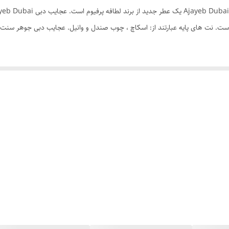
 است. نت های پایه عبارتند از: اسکاچ ، چوب صندل و وانیل. عجایب دبی جوهر سنت 
ترکیب زعفران و آناناس آغاز می‌شود. نت گل زعفران با عطری ملایم و دلنشین ، حسی از تازگی و روحان
خود ، انرژی و شادابی را به این ادکلن می‌بخشد و تازگی و زندگی 
و آرامش‌ بخش را برای ما فراهم می‌کند و در اطرافمان احساسی دلپذیر و آرام را ایجاد م
 وانیل با بوی شیرین و خنک خود ادکلن را به سمت یک تجربه دل انگیز و محکم می‌برد