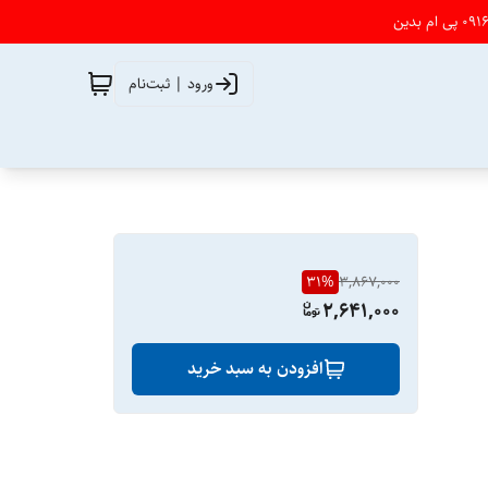
ورود | ثبت‌نام
31
%
3,867,000
2,641,000
افزودن به سبد خرید