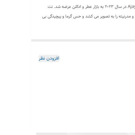
عطر لطافه مدل عجایب دبی عطری است مردانه. عطر ادکلن Ajayeb Dubai یک عطر جدید از برند لطافه پرفیوم است. عجایب دبی Ajayeb Dubai در سال ۲۰۲۳ به بازار عطر و ادکلن عرضه شد. نت
و مدرنیته را به تصویر می کشد و حس گرما و پیچیدگی بی
یت به کاربر القا می‌کند.در عین حال ، نت آناناس با رایحه دل انگیز
را احساس می‌کنیم. نت میانی ادکلن Ajayeb Dubai ، با استفاده از قهوه عربیکا و برگ بنفشه حس خوشبویی دلپذیری را به ما منتقل می‌کند.
ی‌کند. در نهایت ، نت پایه این ادکلن با استفاده از چوب
افزودن نظر
. نت چوب صندل نیز با رایحه‌ای معطر و ملایم ، به تکمیل