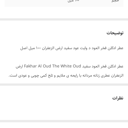
حجم
۱۰۰ میل
توضیحات
عطر ادکلن فخر العود د وایت عود سفید ارض الزعفران ۱۰۰ میل اصل
عطر ادکلن فخر العود سفید Fakhar Al Oud The White Oud ارض
الزعفران عطری زنانه مردانه با رایحه ی ملایم و تلخ کمی چوبی و عودی است.
فخر العود د وایت عود اعتیاد آور است؛ نمی توان از این رایحه دلنشین دست
کشید. عطر فخر العود د وایت عود ارض الزعفران یک عطر غنی است، عطری به
نظرات
معنای واقعی لوکس. عطر ادکلن فخر العود وایت نیز برای اولین بار که اسپری
می شود، در فضا می پیچد و شما را سرمست خواهد کرد. اطمینان داشته
باشید اطرافیان از این میزان پراکندگی متعجب خواهند شد. فروشگاه هرمز