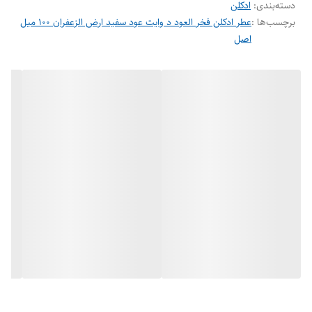
دسته‌بندی
:
ادکلن
پرفیوم این عطر را اورجینال را با ضمانت اصالت کالا در اختیار شما قرار می
برچسب‌ها :
عطر ادکلن فخر العود د وایت عود سفید ارض الزعفران ۱۰۰ میل
دهد.
اصل