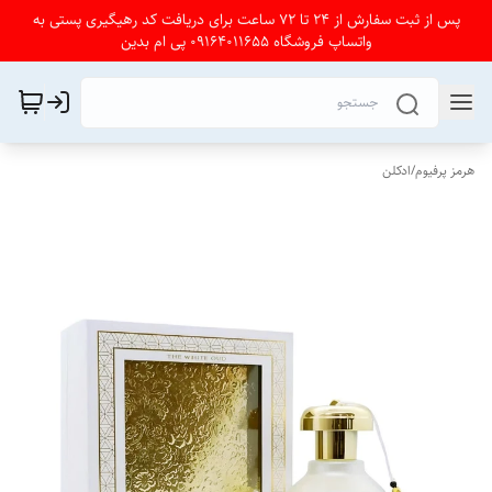
پس از ثبت سفارش از 24 تا 72 ساعت برای دریافت کد رهیگیری پستی به
واتساپ فروشگاه 09164011655 پی ام بدین
هرمز پرفیوم
/
ادکلن