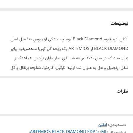
توضیحات
ادکلن ادوپرفیوم Black Diamond ورساچه مشکی آرتمیوس ۱۰۰ میل اصل
BLACK DIAMOND از ARTEMIOS یک رایحه گل کهربا منحصربفرد برای
زنان است که در سال 2021 عرضه شد. این عطر دارای ترکیبی هماهنگ از
فلفل، زنجبیل و هل به عنوان نت اولیه، نارگیل، گاردنیا، شکوفه پرتقال و گل
صد تومانی به عنوان نت میانی و چوب صندل است. مشک و عنبر به عنوان
نت پایه
نظرات
مناسب برای
بانوان
غلظت
ادو پرفیوم
دسته‌بندی
:
ادکلن
گروه بویایی
گلی
برچسب‌ها :
ARTEMIOS BLACK DIAMOND EDP 100ML
،