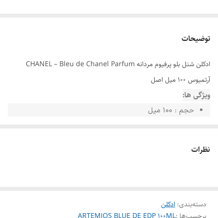
توضیحات
ادکلن شنل بلو پرفیوم مردانه CHANEL – Bleu de Chanel Parfum
آرتمیوس 100 میل اصل
ویژگی ها:
حجم : 100 میل
مناسب برای : آقایان
نوع رایحه : خنک
نظرات
گروه بویایی : چوبی معطر
ماندگاری : بسیار خوب
اصالت کالا: اصلی
دسته‌بندی
:
ادکلن
برچسب‌ها :
ARTEMIOS BLUE DE EDP 100ML