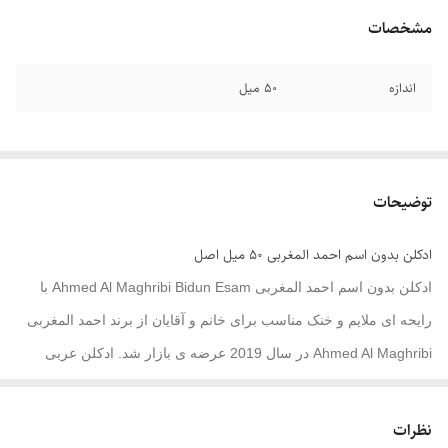
مشخصات
اندازه
۵۰ میل
توضیحات
ادکلن بدون اسم احمد المغربی ۵۰ میل اصل
ادکلن بدون اسم احمد المغربی Ahmed Al Maghribi Bidun Esam با
رایحه ای ملایم و خنک مناسب برای خانم و آقایان از برند احمد المغربی
Ahmed Al Maghribi در سال 2019 عرضه ی بازار شد. ادکلن عربی
بدون اسم رایحه زعفرانی با نت گلی ظریف و عود های چوبی را در خود
جای داده است. رایحه های این ادکلن برگرفته از تابستانی به یاد ماندنی
نظرات