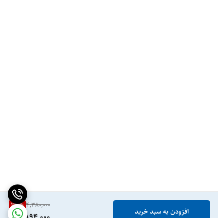
33
%
4,380,000
افزودن به سبد خرید
2,894,000