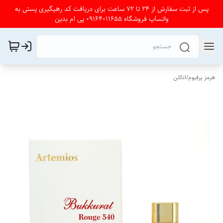
پس از ثبت سفارش از 24 تا 72 ساعت برای دریافت کد رهیگیری پستی به
واتساپ فروشگاه 09164011655 پی ام بدین
هرمز پرفیوم
/
ادکلن