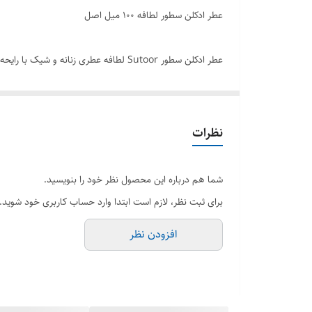
عطر ادکلن سطور لطافه ۱۰۰ میل اصل
عطر ادکلن سطور Sutoor لطافه عطری زنا
عطریست که می توانید اطمینان داشته باشید که با هزینه ای 
عطری گلی با پخش و ماندگاری بالا . فروشگاه هرمز پرفیوم 
عربی هستید و تصمیم به خرید عطر ادکلن سطور لطافه گرفته ا
نظرات
برند لطافه
شما هم درباره این محصول نظر خود را بنویسید.
حجم 100 میل
برای ثبت نظر، لازم است ابتدا وارد حساب کاربری خود شوید.
جنسیت زنانه
افزودن نظر
رایحه خنک و شیرین
گروه بویایی گلی
فصل چهار فصل
کشور سازنده امارات