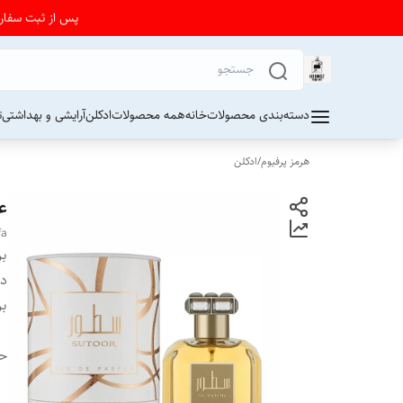
پس از ثبت سفارش از 24 تا 72 ساعت برای دریافت کد رهیگیری پستی به واتساپ فرو
دسته‌بندی محصولات
خانه
همه محصولات
ادکلن
آرایشی و بهداشتی
ت
هرمز پرفیوم
/
ادکلن
عط
fa
بر
دس
بر
ح