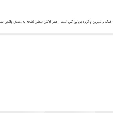
نه و شیک با رایحه خنک و شیرین و گروه بویایی گلی است . عطر ادکلن سطور لطافه به معنای واق
که بابت خرید این عطر زنانه مردانه پرداخت می کنید، عطری ارزنده به دست آورده ای
مرجع تخصصی خرید عطر ادکلن است و سالیان طولانی د این زمینه فعالیت داشته توانس
ید می توانید از طریق فروشگاه هرمز پرفیوم اقدام به خرید نمایید.