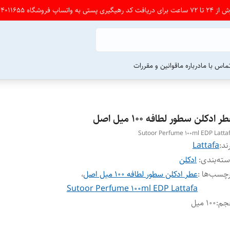
شگاه 09164011655 پی ام بدین
ماس با ما
درباره ما
قوانین و مقررات
ر ادکلن سطور لطافه ۱۰۰ میل اصل
Sutoor Perfume 100ml EDP Latta
ند:
Lattafa
ته‌بندی
:
ادکلن
چسب‌ها :
عطر ادکلن سطور لطافه ۱۰۰ میل اصل
،
Sutoor Perfume 100ml EDP Lattafa
جم
:
۱۰۰ میل