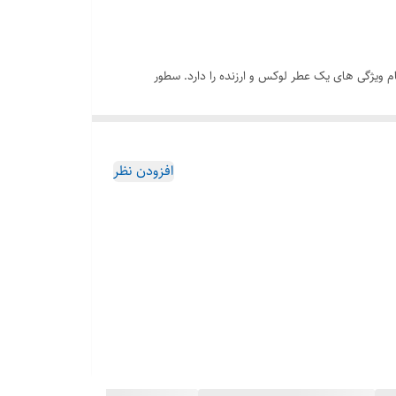
عی تمام ویژگی های یک عطر لوکس و ارزنده را دارد. سطور
د. عطر سطور در هر مکان و زمانی قابل استفاده است .
ته رضایت شما را جلب کند. اگر به دنبال خرید عطر ادکلن
افزودن نظر