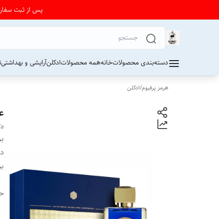
پس از ثبت سفارش از 24 تا 72 ساعت برای دریافت کد رهیگیری پستی به واتساپ فرو
دسته‌بندی محصولات
خانه
همه محصولات
ادکلن
آرایشی و بهداشتی
ت
هرمز پرفیوم
/
ادکلن
عط
fa
بر
دس
بر
ح