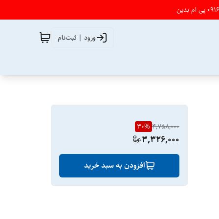
ورود | ثبت‌نام
30
%
4,758,000
3,326,000
افزودن به سبد خرید