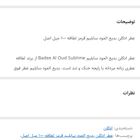
توضیحات
عطر ادکلن بدیع العود سابلیم قرمز لطافه ۱۰۰ میل اصل
عطر ادکلن بدیع العود سابلیم Badee Al Oud Sublime از برند لطافه
عطری زنانه مردانه با رایحه خنک و تند است. بدیع العود سابلیم عطر فوق
العاده باکیفیتی است از برند حرفه ای و با کیفیت ساز لطافه که تاکنون پیشینه
بسیار خوب خود را به همگان ثابت کرده است. عطر بدیع العود قرمز به عنوان
نظرات
یک عطر خنک و تند با رایحه بسیار دلنشین، گزینه ای است که می توانید از آن
در تمام فصول سال استفاده کنید. شما می توانید این عطر زنانه مردانه را با
ضمانت اصالت و با کیفیت مناسب از فروشگاه هرمز پرفیوم تهیه کنید.
دسته‌بندی
:
ادکلن
برچسب‌ها :
عطر ادکلن بدیع العود سابلیم قرمز لطافه ۱۰۰ میل اصل
،
برند : لطافه