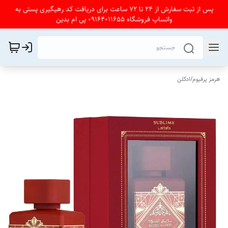
پس از ثبت سفارش از 24 تا 72 ساعت برای دریافت کد رهیگیری پستی به
واتساپ فروشگاه 09164011655 پی ام بدین
هرمز پرفیوم
/
ادکلن