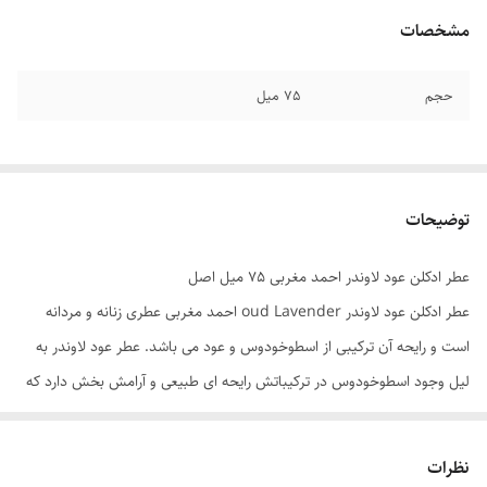
مشخصات
حجم
۷۵ میل
توضیحات
عطر ادکلن عود لاوندر احمد مغربی ۷۵ میل اصل
عطر ادکلن عود لاوندر oud Lavender احمد مغربی عطری زنانه و مردانه
است و رایحه آن ترکیبی از اسطوخودوس و عود می باشد. عطر عود لاوندر به
لیل وجود اسطوخودوس در ترکیباتش رایحه ای طبیعی و آرامش بخش دارد که
باعث ایجاد حس خوب در شما می شود. این عطر بسیار پر فروش و محبوب از
برند احمد مغربی است و با ماندگاری استثنایی چندین روز روی لباس شما
نظرات
ماندگاری دارد. عطر ادکلن عود لاندر احمد مغربی را می توانید با قیمت بسیار