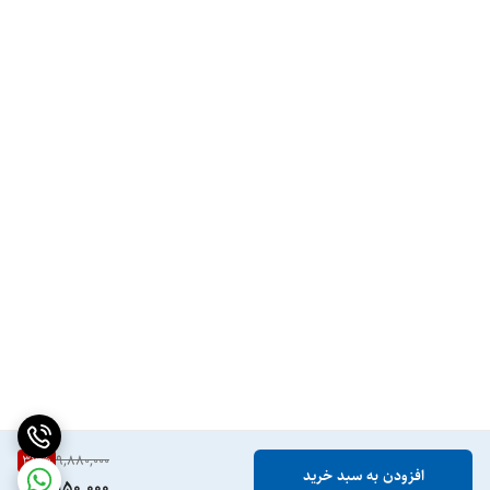
با حجم 75 میلی‌لیتر، عطر عود لوندر احمد مغربی یک انتخاب عالی برای
استفاده روزانه و مجلسی است. با رایحه عود، اسطوخودوس و معطر، این ادکلن
شما را در یک تجربه گرم و خوشبو همراهی می‌کند و با غلظت ادوپرفیوم
(EDP)، ماندگاری بالا و پخش بوی قویی دارد.
37
%
9,880,000
افزودن به سبد خرید
6,150,000