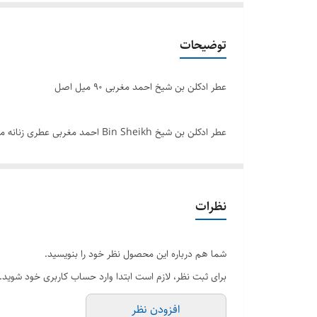
توضیحات
عطر ادکلن بن شیخ احمد مغربی ۹۰ میل اصل
عطر ادکلن بن شیخ Bin Sheikh ا
به کهربا، اودیه جات معطر و عود اشاره کرد. این رایحه، ظ
بن شیخ گرفته اید، می توانید خرید خود را از طریق سایت هرم
نخستین بار در سال 2017 روانه بازار شد
نظرات
می توان به کهربا، ادویه جات معطر، عود اشاره کرد.
برند احمد المغربی
شما هم درباره این محصول نظر خود را بنویسید.
سال عرضه 2017
برای ثبت نظر، لازم است ابتدا وارد حساب کاربری خود شوید.
گروه بویایی رایحه های شرقی
افزودن نظر
کشور مبدأ امارات متحده عربی