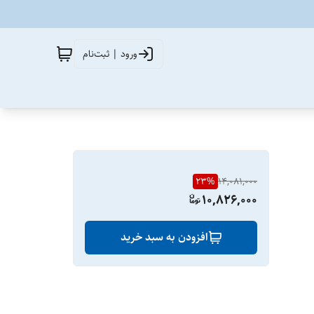
ورود | ثبت‌نام
23
%
14,081,000
10,826,000
افزودن به سبد خرید