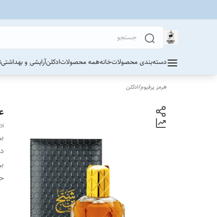
دسته‌بندی محصولات
خانه
همه محصولات
ادکلن
آرایشی و بهداشتی
ت
هرمز پرفیوم
/
ادکلن
عط
bi
بر
دس
بر
ح