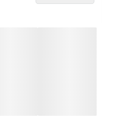
مناسب برای آقایان و بانوان
اسانس اولیه کهربا، ادویه جات معطر، عود