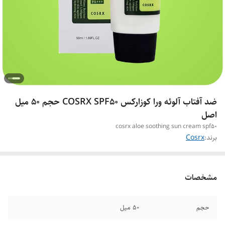
ضد آفتاب آلوئه ورا کوزارکس COSRX SPF50 حجم 50 میل
اصل
cosrx aloe soothing sun cream spf50
برند:
Cosrx
مشخصات
حجم
۵۰ میل