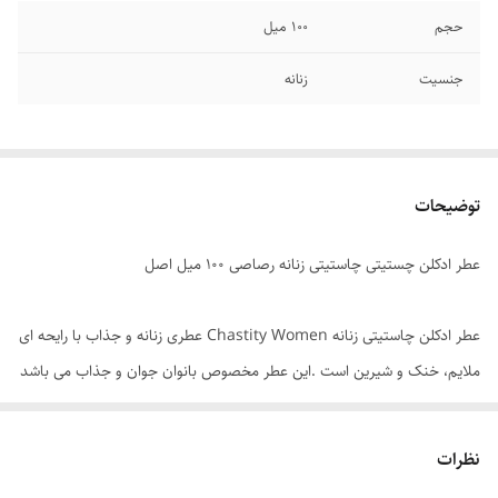
حجم
۱۰۰ میل
جنسیت
زنانه
توضیحات
عطر ادکلن چستیتی چاستیتی زنانه رصاصی ۱۰۰ میل اصل
عطر ادکلن چاستیتی زنانه Chastity Women عطری زنانه و جذاب با رایحه ای
ملایم، خنک و شیرین است .این عطر مخصوص بانوان جوان و جذاب می باشد
و با رایحه خنک خود بهترین انتخاب برای روزهای بهاری و تابستانی است. ادکلن
چستیتی چاستیتی زنانه اصل اورجینال با پخش بو و ماندگاری بالا در دسته
نظرات
بندی بهترین عطر ادکلن های زنانه شرکت رصاصی قرار دارد . عطر ادکلن