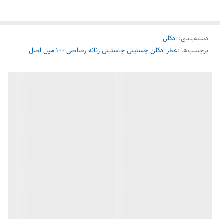
رصاصی چاستیتی زنانه با قیمت عمده و ارزان در فروشگاه هرمز پرفیوم
نمایندگی شرکت رصاصی در ایران پخش می شود که می توانید در کوتاه ترین
دسته‌بندی
:
ادکلن
زمان ممکن سفارش خود را ثبت کنید.
برچسب‌ها :
عطر ادکلن چستیتی چاستیتی زنانه رصاصی ۱۰۰ میل اصل
برند رصاصی
حجم 100 میل
جنسیت زنانه
رایحه ملایم و خنک
فصل فصول گرم
کشور سازنده امارات