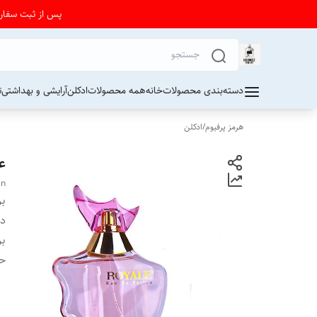
پس از ثبت سفارش از 24 تا 72 ساعت برای دریافت کد رهیگیری پستی به واتساپ فرو
دسته‌بندی محصولات
خانه
همه محصولات
ادکلن
آرایشی و بهداشتی
ت
هرمز پرفیوم
/
ادکلن
عط
en
بر
دس
بر
ح