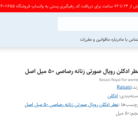
شگاه 09164011655 پی ام بدین
ماس با ما
درباره ما
قوانین و مقررات
ر ادکلن رویال صورتی زنانه رصاصی ۵۰ میل اصل
Rasasi Royal For wom
ند:
Rasasi
ته‌بندی
:
ادکلن
چسب‌ها :
عطر ادکلن رویال صورتی زنانه رصاصی ۵۰ میل اصل
جم
:
۵۰ میل