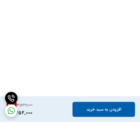
31
%
3,569,000
افزودن به سبد خرید
2,452,000