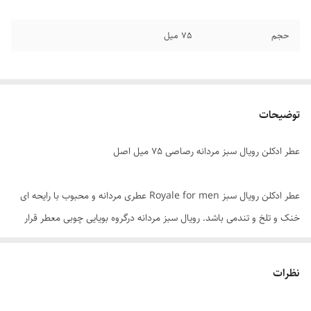
حجم
۷۵ میل
توضیحات
عطر ادکلن رویال سبز مردانه رصاصی ۷۵ میل اصل
عطر ادکلن رویال سبز Royale for men عطری مردانه و محبوب با رایحه ای
خنک و تلخ و تندمی باشد. رویال سبز مردانه درگروه بویایی چوبی معطر قرار
دارد و با ماندگار پخشی و بوی بالا مناسب برای استفاده درطول روز و تمام
فصول سال می باشد و به نوعی عطری چهار فصل به حساب می آید
نظرات
عطر
ادکلن
مردانه
رویال سبز رصاصی با ماندگاری و پخش بوی بالا و اصل در
مرکز پخش ادکلن های رصاصی در ایران فروشگاه هرمز پرفیوم با قیمت خرید