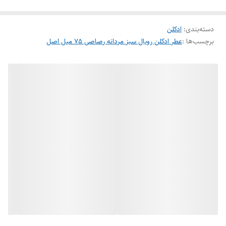
ارزان و عمده به فروش می رسد که شما در کمترین زمان ممکن این عطر بی
دسته‌بندی
:
ادکلن
نظیر را سفارش دهید .
برچسب‌ها :
عطر ادکلن رویال سبز مردانه رصاصی ۷۵ میل اصل
برند رصاصی
حجم 75 میل
جنسیت مردانه
رایحه خنک ، تلخ و تند
فصل تمام فصول
کشورسازنده امارات