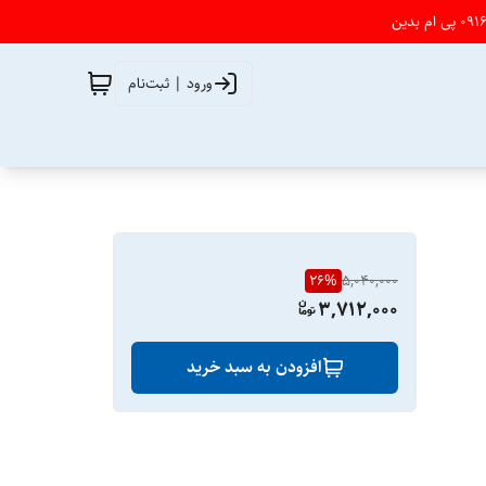
ورود | ثبت‌نام
26
%
5,040,000
3,712,000
افزودن به سبد خرید