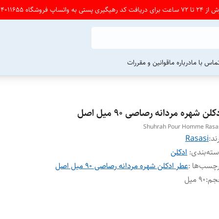
شگاه 09164011655 پی ام بدین
ماس با ما
درباره ما
قوانین و مقررات
کلن شهره مردانه رصاصی ۹۰ میل اصل
Shuhrah Pour Homme Rasa
ند:
Rasasi
ته‌بندی
:
ادکلن
چسب‌ها :
عطر ادکلن شهره مردانه رصاصی ۹۰ میل اصل
جم
:
۹۰ میل