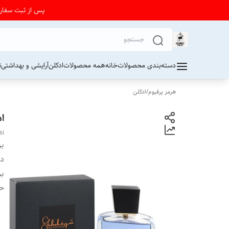
پس از ثبت سفارش از 24 تا 72 ساعت برای دریافت کد رهیگیری پستی به واتساپ فرو
دسته‌بندی محصولات
خانه
همه محصولات
ادکلن
آرایشی و بهداشتی
ت
هرمز پرفیوم
/
ادکلن
اد
si
بر
دس
بر
ح