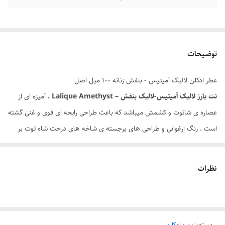
توضیحات
عطر ادکلن لالیک آمیتیس - بنفش زنانه 100 میل اصل
نت بارز لالیک آمیتیس-لالیک بنفش – Lalique Amethyst
، آمیزه ای از
عصاره ی شاتوت و کشمش میباشد که باعث طراحی رایحه ای قوی و غنی گشته
است . رنگ ارغوانی و طراحی های برجسته ی شاخه های درخت شاه توت بر
روی بطری آن و رایحه ی داخل این محصول ، در هارمونی بسیار منظمی واقع
شده اند که هر دو تداعی گر درخت و میوه شاه توت میباشند . رایحه ی خنک و
نظرات
شیترینش که ترکیبی از میوه ها و گل های عطری هستند ، در دسته ی رایحه ی
گل ها و میوه ها میتوان طبقه بندی نمود
.
در نت ابتدایی این محصول
دلنشین میتوان به حضور شاه توت و در نت میانی اش فلفل ، رز ، گل یلانگ و