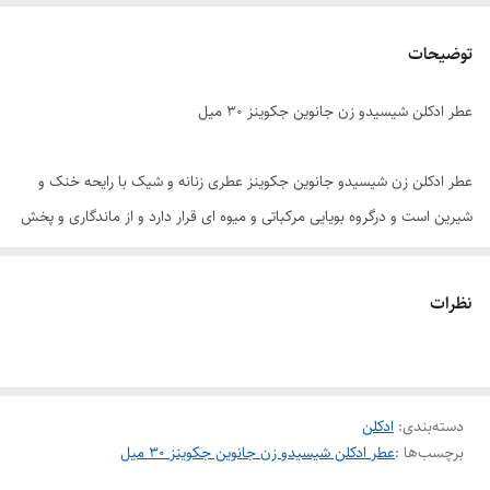
توضیحات
عطر ادکلن شیسیدو زن جانوین جکوینز 30 میل
عطر ادکلن زن شیسیدو جانوین جکوینز عطری زنانه و شیک با رایحه خنک و
شیرین است و درگروه بویایی مرکباتی و میوه ای قرار دارد و از ماندگاری و پخش
بوی بالایی برخوردار است. ادکلن زن با دارا بودن رایحه ای خنک و شیرین
مناسب برای استفاده در تمام فصول سال است. نت های گلی، در کنار نت های
نظرات
میوه ای و چوبی با مهارت زیادی در کنار یکدیگر قرار گرفته اند و یک رایحه زنانه
شیک و همه پسند را به وجود آورده اند. عطر زن شیسیدو زنانه یکی از عطرهای
زنانه است که در سال 2007 تا به حال همچنان پرطرفدار و پر فروش است.
دسته‌بندی
:
ادکلن
برچسب‌ها :
عطر ادکلن شیسیدو زن جانوین جکوینز 30 میل