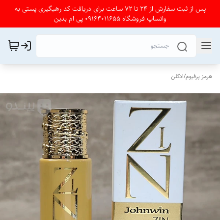
پس از ثبت سفارش از 24 تا 72 ساعت برای دریافت کد رهیگیری پستی به
واتساپ فروشگاه 09164011655 پی ام بدین
هرمز پرفیوم
/
ادکلن