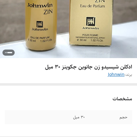
ادکلن شیسیدو زن جانوین جکوینز 30 میل
برند:
Johnwin
مشخصات
حجم
۳۰ میل