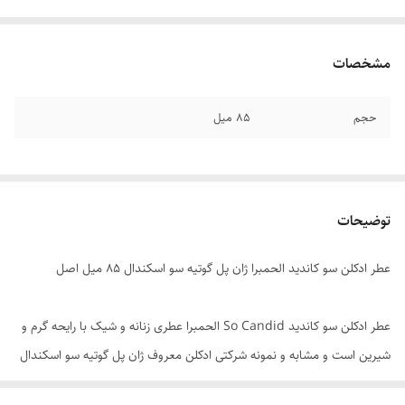
مشخصات
حجم
۸۵ میل
توضیحات
عطر ادکلن سو کاندید الحمبرا ژان پل گوتیه سو اسکندال ۸۵ میل اصل
عطر ادکلن سو کاندید So Candid الحمبرا عطری زنانه و شیک با رایحه گرم و
شیرین است و مشابه و نمونه شرکتی ادکلن معروف ژان پل گوتیه سو اسکندال
می باشد . این عطر زنانه خاص به طرز زیرکانه ای می خواهد زنانگی جسورانه و