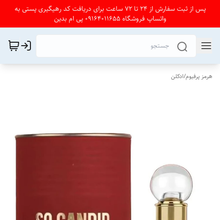
پس از ثبت سفارش از 24 تا 72 ساعت برای دریافت کد رهیگیری پستی به
واتساپ فروشگاه 09164011655 پی ام بدین
هرمز پرفیوم
/
ادکلن