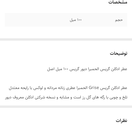
مشخصات
حجم
۱۰۰ میل
توضیحات
عطر ادکلن گریس الحمبرا دیور گریس ۱۰۰ میل اصل
عطر ادکلن گریس Grise الحمبرا عطری زنانه مردانه و لوکس با رایحه معتدل
تلخ و چوبی با رگه های گل رز است و مشابه و نسخه شرکتی ادکلن معروف دیور
گریس دیور می باشد. رایحه فوق العاده، چیدمان نت ها کاملا درست و
هوشمندانه و یک عطر معتدل چهار فصل پر از آرامش است. گریس زنانه
نظرات
مردانه عطری سرزنده و چند لایه است که سرشت خاص و ظریفش کاملا