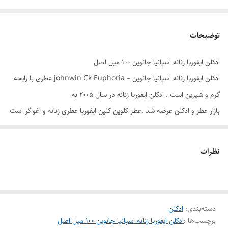
توضیحات
ادکلن ایفوریا زنانه اسپانیا جانوین ۱۰۰ میل اصل
ادکلن ایفوریا زنانه اسپانیا جانوین – johnwin Ck Euphoria عطری با رایحه
گرم و شیرین است . ادکلن ایفوریا زنانه در سال 2005 به
بازار عطر و ادکلن عرضه شد .عطر کلوین کلین ایفوریا عطری زنانه و اغواگر است
.
نظرات
حجم
100 میل
طبع
گرم و شیرین
گروه بویایی
شرقی گلی
دسته‌بندی
:
ادکلن
جنسیت
زنانه
برچسب‌ها :
ادکلن ایفوریا زنانه اسپانیا جانوین ۱۰۰ میل اصل