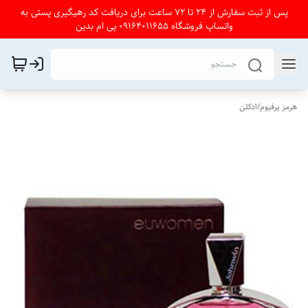
پس از ثبت سفارش از 24 تا 72 ساعت برای دریافت کد رهیگیری پستی به
واتساپ فروشگاه 09164011655 پی ام بدین
هرمز پرفیوم
/
ادکلن