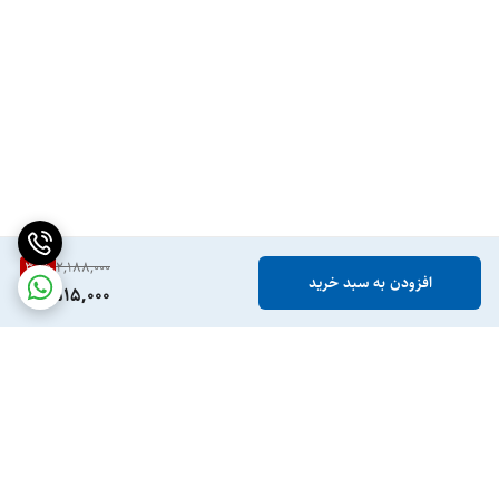
30
%
2,188,000
افزودن به سبد خرید
1,515,000