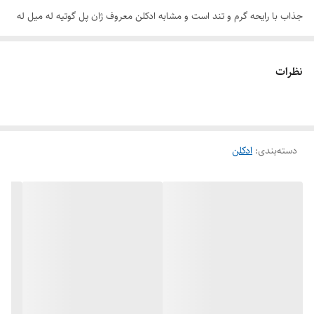
جذاب با رایحه گرم و تند است و مشابه ادکلن معروف ژان پل گوتیه له میل له
پرفیوم می باشد. این ادکلن مردانه با داشتن رایحه های شرقی نشان دهنده ی
اصیل ترین و ناب ترین ویژگی های مردانه شما است. عطر گلاسیر له نویر
نظرات
مشکی عطری خوش استایل، شیک و غلیظ است که رد چوبی و شرقی دلنشینی
به جا می گذارد و امضای کاریزماتیک و نیرومندی از جنس چرم دارد. این عطر
ادکلن مردانه برای کسانی که به عطر و بوی هل، اسطوخودوس و نت های چوبی
دسته‌بندی
:
ادکلن
علاقمندند بسیار مناسب است . ادکلن گلاسیر له نویر و سایر عطر ادکلن های
الحمبرا با بهترین و مناسب ترین قیمت در دسترس شماست. فروشگاه هرمز
پرفیوم امکان خرید عمده و تک ادکلن های الحمبرا را برای شما فراهم کرده
است که در کوتاه ترین زمان ممکن می توانید سفارشات خود را ثبت کنید.
برند : الحمبرا
حجم : 100 میل
جنسیت : مردانه