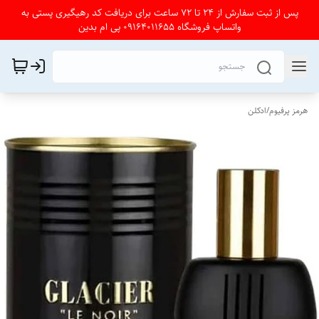
پس از ثبت سفارش از 24 تا 72 ساعت برای دریافت کد رهیگیری پستی به
واتساپ فروشگاه 09164011655 پی ام بدین
هرمز پرفیوم
/
ادکلن