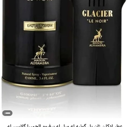
عطر ادکلن ژان پل گوتیه له میل له پرفیوم الحمبرا گلاسیر له