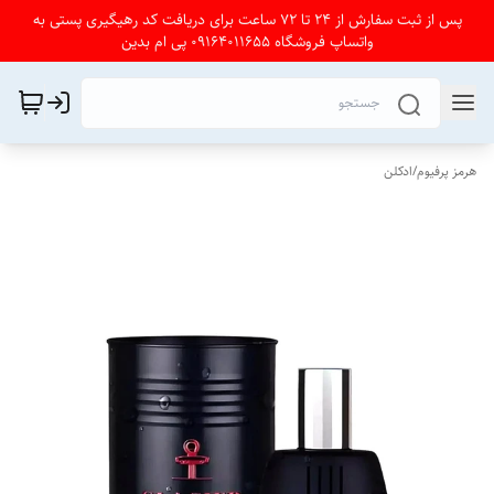
پس از ثبت سفارش از 24 تا 72 ساعت برای دریافت کد رهیگیری پستی به
واتساپ فروشگاه 09164011655 پی ام بدین
هرمز پرفیوم
/
ادکلن