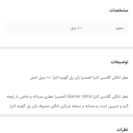
مشخصات
حجم
۱۰۰ میل
توضیحات
عطر ادکلن گلاسیر الترا الحمبرا ژان پل گوتیه الترا ۱۰۰ میل اصل
عطر ادکلن گلاسیر الترا Glacier Ultra الحمبرا عطری مردانه و خاص با رایحه
گرم و شیرین است و مشابه و نسخه شرکتی ادکلن معروف ژان پل گوتیه الترا
میل می باشد. این عطر علاوه بر ظاهر خاص، هنری و زیبا، رایحه ای پرقدرت،
نافذ و بسیار باکیفیت دارد و به همین دلیل توانسته جایگاه ویژه ای در میان
نظرات