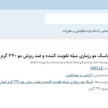
ماس با ما
درباره ما
قوانین و مقررات
سک مو رزماری میله تقویت کننده و ضد ریزش مو 340 گرم اصل
Mielle Organics Rosemary Mint Strengthening Hair Masq
ند:
MIELLE
ته‌بندی
:
آرایشی و بهداشتی
چسب‌ها :
اسک مو رزماری میله تقویت کننده و ضد ریزش مو 340 گرم اصل
جم
:
340 گرم