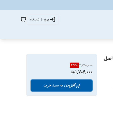
ورود | ثبت‌نام
37
%
2,750,000
1,706,000
افزودن به سبد خرید