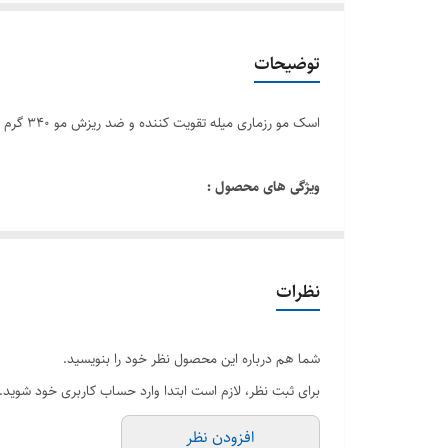
توضیحات
اسک مو رزماری میله تقویت کننده و ضد ریزش مو 340 گرم اصل
ویژگی های محصول :
ماسک داخل حمام همراه با شست و شو
یک محصول درمانی و احیا کننده ی برای مو
مناسب انواع موی فر،موج دار و افرو(آفریقایی)
نظرات
فرموله شده با روغن خالص رزماری جهت استحکام ساقه
حاوی ۱۰ روغن مفید برای کنترل خشکی مو( جوجوبا، رزماری، شی باتر، نارگیل، زیتون، بادام، ماکادمیا، کرچک، و…)
شما هم درباره این محصول نظر خود را بنویسید.
حاوی عسل برای رطوبت رسانی عمیق مو و نفوذ به عمق 
برای ثبت نظر، لازم است ابتدا وارد حساب کاربری خود شوید.
حاوی بیوتین جهت دادن استحکام به ساقه و تپل کردن ف
افزودن نظر
حجم دهنده ی ملایم مو