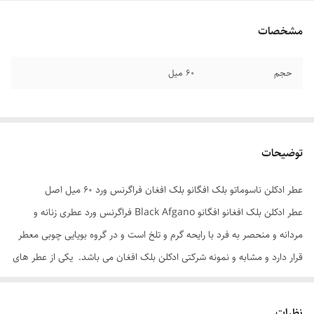
مشخصات
حجم
۶۰ میل
توضیحات
عطر ادکلن ناسوماتو بلک افگانو بلک افغان فراگرنس ورد ۶۰ میل اصل
عطر ادکلن بلک افغانو افگانو Black Afgano فراگرنس ورد عطری زنانه و
مردانه و منحصر به فرد با رایحه گرم و تلخ است و در گروه بویایی چوبی معطر
قرار دارد و مشابه و نمونه شرکتی ادکلن بلک افغان می باشد. یکی از عطر های
محبوب و خاص در دنیا که طرفداران پرشماری هم دارد. رایحه ادکلن بلک
افغان در این سال ها بسیار مورد بحث قرار گرفت و همه بر خاص بودن رایحه
نظرات