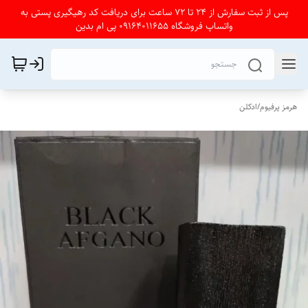
پس از ثبت سفارش از 24 تا 72 ساعت برای دریافت کد رهیگیری پستی به
واتساپ فروشگاه 09164011655 پی ام بدین
هرمز پرفیوم
/
ادکلن