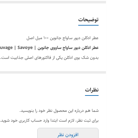
توضیحات
عطر ادکلن دیور ساواج جانوین ۱۰۰ میل اصل
عطر ادکلن دیور ساواج ساووی جانوین | johnwin Dior Sauvage | Savoye
بدون شک بوی ادکلن یکی از فاکتورهای اصلی جذابیت است. د
ادکلنی سرشار از تضادهای هیجان انگیز! گرم اما همراه با 
ترکیبی بی نظیر از روایح دودی و چوبی و مرکباتی! ادکلنی که 
نمایانگر مردی پرقدرت و قوی و با ابهت! رایحه ای چندگانه و
نظرات
نشاطی که در ابتدای رایحه
عطر ادکلن دیور ساواج ساووی جانوین | or Sauvage | Savoye
از گرمای عنبر به هیچ عنوان نمیتوان چشم پوشی کرد!
شما هم درباره این محصول نظر خود را بنویسید.
این ترکیب چندگانه را میتوانید در تمامی موقعیت ها و مکان 
برای ثبت نظر، لازم است ابتدا وارد حساب کاربری خود شوید.
هرچند که ادکلنها معمولا محدودیت سنی ندارند اما این ادکلن را به آقایان ۳۰ سال به بالا به صورت 
افزودن نظر
یکی از پرطرفدارترین و محبوب ترین ادکلن در کلکسیون آقایان