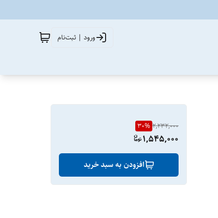
ورود | ثبت‌نام
30
%
2,232,000
1,545,000
افزودن به سبد خرید