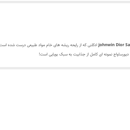
ادکلنی که از رایحه ریشه های خام مواد طبیعی درست شده است
یورساواج نمونه ای کامل از جذابیت به سبک بویایی است!
حس خنکی! شیرین و در عین حال تلخ!
میتوان آن را رسمی نامید ولی با آن احساس راحتی کرد!
 عجیب که در ابتدا با رایحه تند فلفل و ترش و شیرین نارنج رو به رو خواهید شد! و ب
johnwin Di
حس میکنید توصیف نا شدنیست!
ها استفاده کنید و از ابهت و سرسنگینی آن لذت ببرید!
ویژه پیشنهاد میکنیم.
!