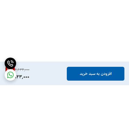
30
%
2,634,000
افزودن به سبد خرید
1,823,000