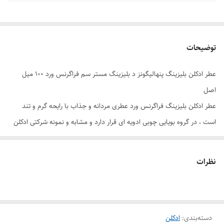
توضیحات
عطر ادکلن بلیزینگ پنهالیگونز د بلیزینگ مستر سم فراگرنس ورد ۱۰۰ میل
اصل
عطر ادکلن بلیزینگ فراگرنس ورد عطری مردانه و جذاب با رایحه گرم و تند
است ، در گروه بویایی چوبی ادویه ای قرار دارد و مشابه و نمونه شرکتی ادکلن
معروف پنهالیگونز د بلیزینگ مستر سام می باشد. این عطر با داشتن رایحه
های چوبی ادویه ای اصیل ترین و ناب ترین ویژگی های مردانه شما را نشان می
نظرات
دهد . با استفاده از این ادکلن مردانه به راختی در مهمانی ها توجه بانوان زیبا را
به خود جلب خواهید کرد. برای ثبت سفارش عطر بسیار با کیفیت پنهالیگونز د
بلیزینگ مستر سم شرکت فراگرنس ورد می توانید ان را به سبد خرید اضافه
دسته‌بندی
:
ادکلن
کنید. ما به دلیل واردات مستقیم و حذف واسطه ها، مناسب ترین قیمت خرید