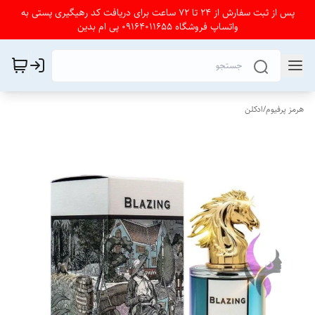
پس از ثبت سفارش از 24 تا 72 ساعت برای دریافت کد رهیگیری پستی به
واتساپ فروشگاه 09164011655 پی ام بدین
هرمز پرفیوم
/
ادکلن