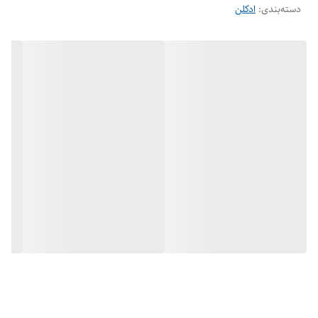
دسته‌بندی
:
ادکلن
شرکت فراگرنس ورد را می توانید به صورت تک و عمده و با بهترین و مناسب
ترین قیمت از فروشگاه هرمز پرفیوم مرکز پخش ادکلن های فراگرنس ورد در
ایران تهیه کنید.
برند : فراگرنس ورد
حجم : 100 میل
جنسیت : مردانه
رایحه : گرم و شیرین و تلخ
مشابه : عطر لویی ویتون امبر نومد
گروه بویایی : شرقی چوبی
فصل : فصول سرد
کشور سازنده : امارات