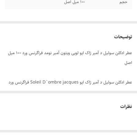
حجم
۱۰۰ میل اصل
توضیحات
عطر ادکلن سولیل د آمبر ژاک ایو لویی ویتون آمبر نومد فراگرنس ورد ۱۰۰ میل
اصل
عطر ادکلن سولیل د آمبر ژاک ایو Soleil D`ombre jacques فراگرنس ورد
عطری مردانه و شیک با رایحه گرم، شیرین و تلخ است، در گروه بویایی شرقی
چوبی قرار دارد و مشابه و نمونه شرکتی ادکلن معروف لویی ویتون امبر نومد
نظرات
می باشد . شاهکار به تمام معنا، یک رایحه شیک و با کلاس که انصافا ارزش
خرید بالایی دارد. با اولین اسپری از ادکلن سویل در آمبر ژاک حیرت زده می
شوید و با خود می گویید مگر چنین چیزی ممکن است. این شاهکار بی نظیر از