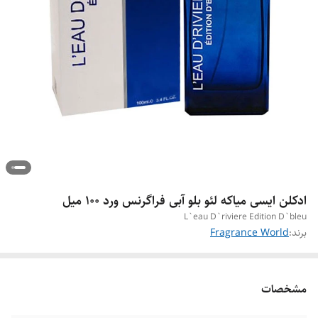
ادکلن ایسی میاکه لئو بلو آبی فراگرنس ورد ۱۰۰ میل
L`eau D`riviere Edition D`bleu
برند:
Fragrance World
مشخصات