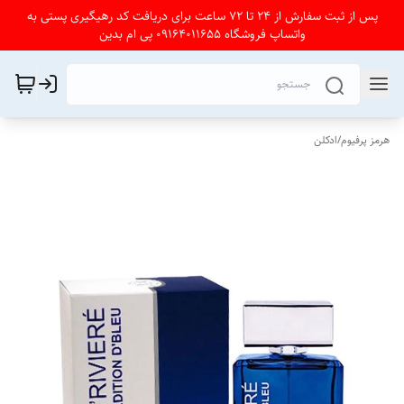
پس از ثبت سفارش از 24 تا 72 ساعت برای دریافت کد رهیگیری پستی به
واتساپ فروشگاه 09164011655 پی ام بدین
هرمز پرفیوم
/
ادکلن