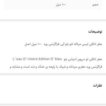
حجم
۱۰۰ میل
توضیحات
عطر ادکلن ایسی میاکه لئو بلو آبی فراگرنس ورد ۱۰۰ میل اصل
عطر ادکلن لو دریویر ادیشن بلو L`eau D`riviere Edition D`bleu
فراگرنس ورد عطری مردانه و شیک با رایحه ی خنک و تند است و مشابه و
نمونه شرکتی مشابه ادکلن ایسی میاکه بلو می باشد . یکی از بی نظیرترین و
منحصر به فرد ترین عطر های مردانه همین ادکلن ایسی میاکه بلو است، عطری
نظرات
گرم، راز آلود و آبی که رایحه گل های رمانتیک در هنگام غروب را در قلب و
چوب های معطر را در پایه خود دارد. خرید قیمت عطر ایسی میاکه بلو آبی
فراگرنس ورد با قیمت عمده و ارزان در فروشگاه ادکلن فراگرنس ورد در ایران