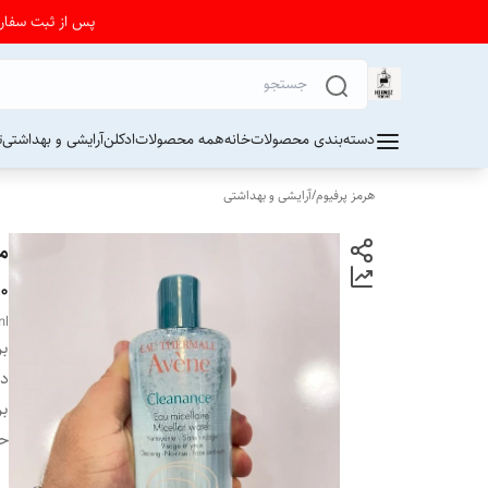
پس از ثبت سفارش از 24 تا 72 ساعت برای دریافت کد رهیگیری پستی به واتساپ فرو
دسته‌بندی محصولات
خانه
همه محصولات
ادکلن
آرایشی و بهداشتی
ت
هرمز پرفیوم
/
آرایشی و بهداشتی
۴۰۰ 
ml
بر
دس
بر
ح