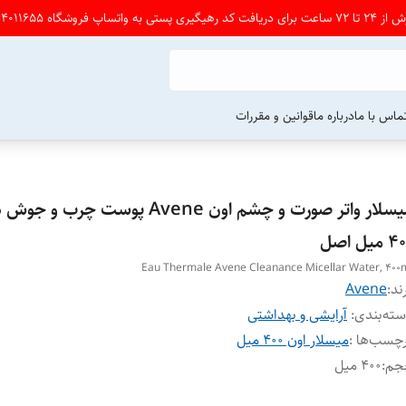
شگاه 09164011655 پی ام بدین
ماس با ما
درباره ما
قوانین و مقررات
میسلار واتر صورت و چشم اون Avene پوست چر
میل اصل
Eau Thermale Avene Cleanance Micellar Water, 400
ند:
Avene
ته‌بندی
:
آرایشی و بهداشتی
چسب‌ها :
میسلار اون ۴۰۰ میل
جم
:
۴۰۰ میل