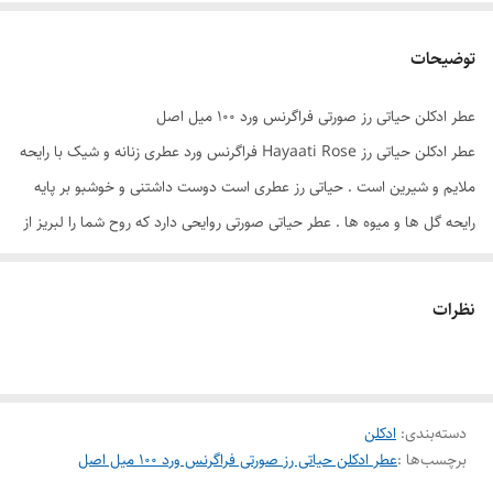
توضیحات
عطر ادکلن حیاتی رز صورتی فراگرنس ورد ۱۰۰ میل اصل
عطر ادکلن حیاتی رز Hayaati Rose فراگرنس ورد عطری زنانه و شیک با رایحه
ملایم و شیرین است . حیاتی رز عطری است دوست داشتنی و خوشبو بر پایه
رایحه گل ها و میوه ها . عطر حیاتی صورتی روایحی دارد که روح شما را لبریز از
عشق می خواهد کرد. ترکیبات این عطر زنانه چنان هنر مندانه در کنار یکدیگر
قرار گرفته اند که نتیجه قطعا برای هر کسی جذاب خواهد بود . فروشگاه هرمز
نظرات
پرفیوم به شما تعهد می دهد تا تمام محصولات خود را با ضمانت اصالت کالا
به دستتان برساند. ما همواره در تلاشیم در کمترین زمان ممکن، محصول مورد
نظر شما را تحویل دهیم .
دسته‌بندی
:
ادکلن
برچسب‌ها :
عطر ادکلن حیاتی رز صورتی فراگرنس ورد ۱۰۰ میل اصل
برند : فراگرنس ورد